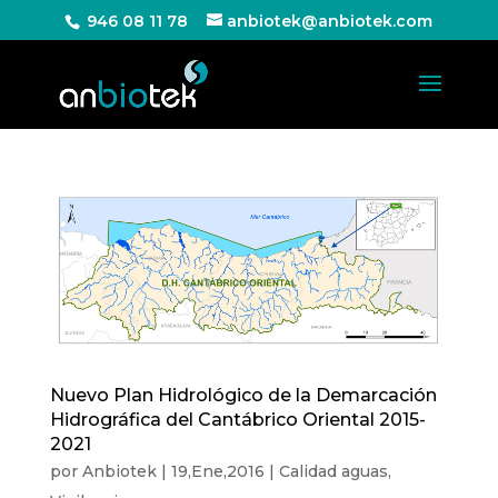
946 08 11 78
anbiotek@anbiotek.com
Nuevo Plan Hidrológico de la Demarcación
Hidrográfica del Cantábrico Oriental 2015-
2021
por
Anbiotek
|
19,Ene,2016
|
Calidad aguas
,