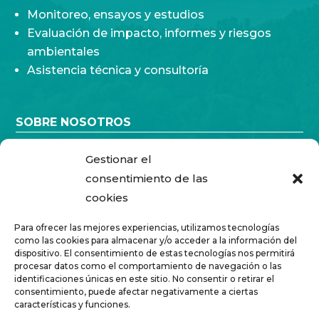
Monitoreo, ensayos y estudios
Evaluación de impacto, informes y riesgos
ambientales
Asistencia técnica y consultoría
SOBRE NOSOTROS
Quiénes somos
Gestionar el
Solvencia
consentimiento de las
cookies

ACCESO CLIENTES
Para ofrecer las mejores experiencias, utilizamos tecnologías
como las cookies para almacenar y/o acceder a la información del
dispositivo. El consentimiento de estas tecnologías nos permitirá

I + D + i
procesar datos como el comportamiento de navegación o las
identificaciones únicas en este sitio. No consentir o retirar el
consentimiento, puede afectar negativamente a ciertas

CONTACTO
características y funciones.