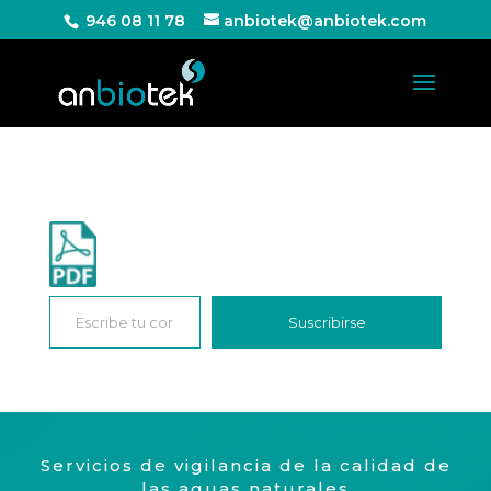
946 08 11 78
anbiotek@anbiotek.com
Escribe tu correo electrónico…
Suscribirse
Servicios de vigilancia de la calidad de
las aguas naturales