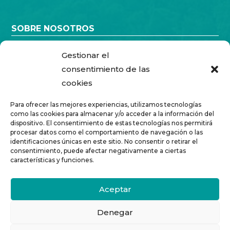
SOBRE NOSOTROS
Quiénes somos
Gestionar el
Solvencia
consentimiento de las
cookies

ACCESO CLIENTES
Para ofrecer las mejores experiencias, utilizamos tecnologías
como las cookies para almacenar y/o acceder a la información del
dispositivo. El consentimiento de estas tecnologías nos permitirá

I + D + i
procesar datos como el comportamiento de navegación o las
identificaciones únicas en este sitio. No consentir o retirar el
consentimiento, puede afectar negativamente a ciertas

CONTACTO
características y funciones.
Aceptar

BLOG
Denegar