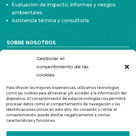
Evaluación de impacto, informes y riesgos
ambientales
Asistencia técnica y consultoría
SOBRE NOSOTROS
Quiénes somos
Gestionar el
Solvencia
consentimiento de las
cookies

ACCESO CLIENTES
Para ofrecer las mejores experiencias, utilizamos tecnologías
como las cookies para almacenar y/o acceder a la información del
dispositivo. El consentimiento de estas tecnologías nos permitirá

I + D + i
procesar datos como el comportamiento de navegación o las
identificaciones únicas en este sitio. No consentir o retirar el
consentimiento, puede afectar negativamente a ciertas

CONTACTO
características y funciones.