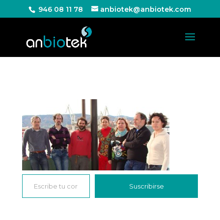
946 08 11 78
anbiotek@anbiotek.com
Escribe tu correo electrónico…
Suscribirse