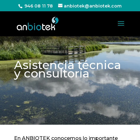
946 08 11 78
anbiotek@anbiotek.com
Asistencia técnica
y consultoría
En ANBIOTEK conocemos lo importante